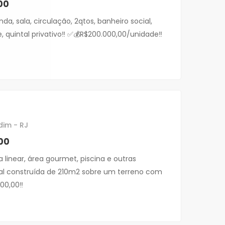
00
da, sala, circulação, 2qtos, banheiro social,
e, quintal privativo‼️ ✅💰R$200.000,00/unidade‼️
dim - RJ
00
linear, área gourmet, piscina e outras
al construída de 210m2 sobre um terreno com
00,00‼️