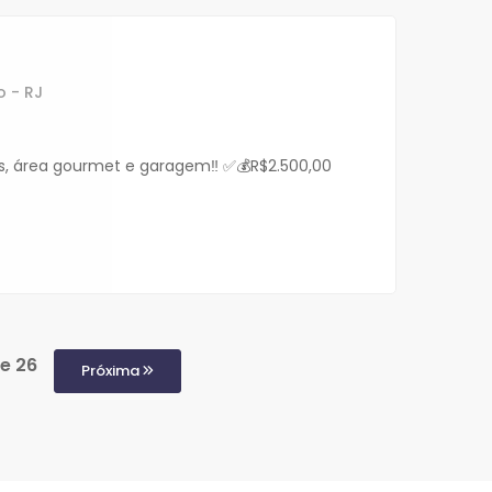
o - RJ
os, área gourmet e garagem‼️ ✅💰R$2.500,00
de 26
Próxima