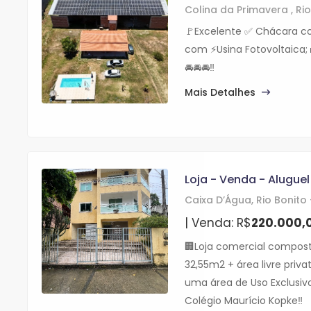
Colina da Primavera , Rio
🚩Excelente ✅ Chácara 
com ⚡️Usina Fotovoltaica; 
🚘🚘🚘‼️
Mais Detalhes
Loja - Venda - Aluguel
Caixa D’Água, Rio Bonito 
| Venda: R$
220.000,
🏢Loja comercial compos
32,55m2 + área livre priva
uma área de Uso Exclusivo
Colégio Maurício Kopke‼️