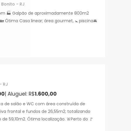
 Bonito - RJ
com 🏭 Galpão de aproximadamente 800m2
🏡 Ótima Casa linear; área gourmet, 🚼 piscina🚘
- RJ
00
| Aluguel: R$
1.600,00
ta de salão e WC com área construída de
tiva frontal e fundos de 26,55m2; totalizando
 de 59,10m2. Ótima localização. 🚨Perto do 🚩