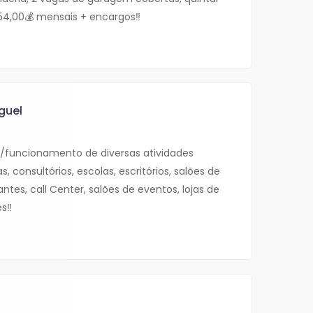
854,00💰 mensais + encargos‼️
guel
p/funcionamento de diversas atividades
, consultórios, escolas, escritórios, salões de
antes, call Center, salões de eventos, lojas de
s‼️