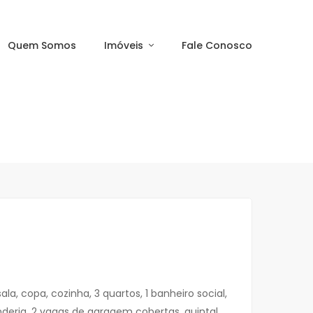
Quem Somos
Imóveis
Fale Conosco
ala, copa, cozinha, 3 quartos, 1 banheiro social,
deria, 2 vagas de garagem cobertas, quintal